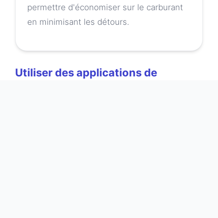
permettre d'économiser sur le carburant
en minimisant les détours.
Utiliser des applications de
réduction
Aujourd'hui, il existe de nombreuses
applications mobiles qui offrent des réductions
sur des activités de loisirs, des repas et des
hébergements. Des plateformes comme
Groupon permettent de bénéficier de
promotions sur des restaurants et des
attractions locales. Téléchargez ces applications
avant de partir afin de pouvoir facilement